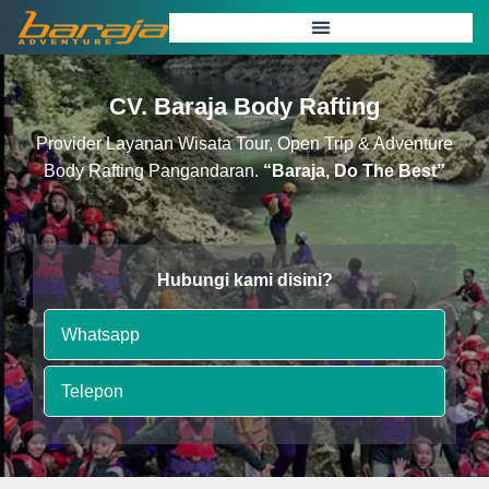
CV. Baraja Body Rafting
Provider Layanan Wisata Tour, Open Trip & Adventure
Body Rafting Pangandaran.
“Baraja, Do The Best”
Hubungi kami disini?
Whatsapp
Telepon