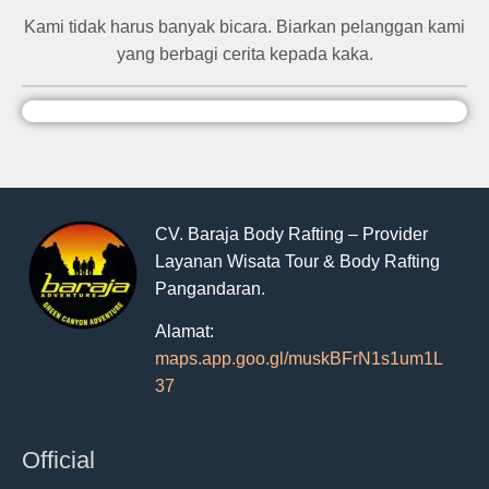
Kami tidak harus banyak bicara. Biarkan pelanggan kami
yang berbagi cerita kepada kaka.
CV. Baraja Body Rafting – Provider
Layanan Wisata Tour & Body Rafting
Pangandaran.
Alamat:
maps.app.goo.gl/muskBFrN1s1um1L
37
Official